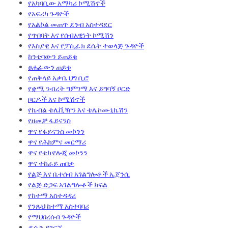
የአካባቢው አማካሪ ኮሚሽኖች
የአፍሪካ ጉዳዮች
የአልኮል መጠጥ ደንብ አስተዳደር
የጥበባት እና የሰብአዊነት ኮሚሽን
የእስያዊ እና የፓሲፊክ ደሴት ተወላጅ ጉዳዮች
ከንቲባውን ይጠይቁ
ፀሐፊውን ጠይቁ
የጠቅላይ አቃቤ ህግ ቢሮ
የቋሚ ንብረት ግምገማ እና ይግባኝ ቦርድ
ቦርዶች እና ኮሚሽኖች
የኬብል ቴሌቪዥን እና ቴሌኮሙኒኬሽን
የዘመቻ ፋይናንስ
ዋና የፋይናንስ መኮንን
ዋና የሕክምና መርማሪ
ዋና የቴክኖሎጂ መኮንን
ዋና ተከራይ ጠበቃ
የልጅ እና ቤተሰብ አገልግሎቶች ኤጀንሲ
የልጅ ድጋፍ አገልግሎቶች ክፍል
የከተማ አስተዳዳሪ
የንጹህ ከተማ አስተባባሪ
የማህበረሰብ ጉዳዮች
ዲሲን ያገናኙ