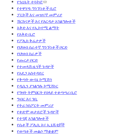
የጎረቤት ተሳትፎ
የተዋሃዱ ግንኙነቶች ቢሮ
ፓርኮች እና መዝናኛ መምሪያ
ሽርክናዎች እና የእርዳታ አገልግሎቶች
እቅድ እና የኢኮኖሚ ልማት
የእቅድ ቢሮ
የፖሊስ ቅሬታዎች
የህዝብ ሰራተኛ ግንኙነቶች ቦርድ
የህዝብ ስራዎች
የጡረታ ቦርድ
የተመላሽ ዜጎች ጉዳዮች
የአደጋ አስተዳደር
የቅጣት ውሳኔ ኮሚሽን
የዲሲን ያገልግሉ ኮሚሽነር
የግዛት ትምህርት የበላይ ተቆጣጣሪ ቢሮ
ግብር እና ገቢ
የትራንስፖርት መምሪያ
የቀድሞ ወታደሮች ጉዳዮች
የተጎጂ አገልግሎቶች
የሴቶች ፖሊሲ እና ኢኒሼቲቮች
የወጣቶች መልሶ ማቋቋም