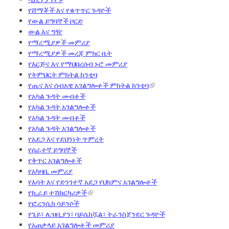
የሸማቾች እና የቁጥጥር ጉዳዮች
የውል ይግባኞች ቦርድ
ውል እና ግዥ
የማረሚያዎች መምሪያ
የማረሚያዎች መረጃ ምክር ቤት
የእርጅና እና የማህበረሰብ ኑሮ መምሪያ
የትምህርት ምክትል ከንቲባ
የጤና እና ሰብአዊ አገልግሎቶች ምክትል ከንቲባ
የአካል ጉዳት መብቶች
የአካል ጉዳት አገልግሎቶች
የአካል ጉዳት መብቶች
የአካል ጉዳት አገልግሎቶች
የአደጋ እና የደህንነት ጥምረት
የሰራተኛ ይግባኞች
የቅጥር አገልግሎቶች
የአካባቢ መምሪያ
የእሳት እና የድንገተኛ አደጋ የህክምና አገልግሎቶች
የኪራይ ተሽከርካሪዎች
የፎረንሲክ ሳይንሶች
የጌይ፣ ሌዝቢያን፣ ባይሴክሿል፣ ትራንስጀንደር ጉዳዮች
የአጠቃላይ አገልግሎቶች መምሪያ