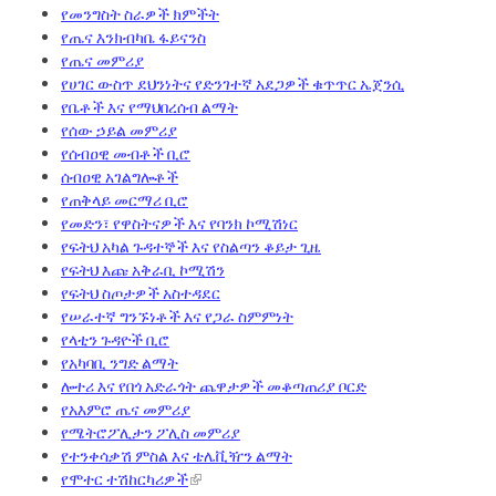
የመንግስት ስራዎች ክምችት
የጤና እንክብካቤ ፋይናንስ
የጤና መምሪያ
የሀገር ውስጥ ደህንነትና የድንገተኛ አደጋዎች ቁጥጥር ኤጀንሲ
የቤቶች እና የማህበረሰብ ልማት
የሰው ኃይል መምሪያ
የሰብዐዊ መብቶች ቢሮ
ሰብዐዊ አገልግሎቶች
የጠቅላይ መርማሪ ቢሮ
የመድን፣ የዋስትናዎች እና የባንክ ኮሚሽነር
የፍትህ አካል ጉዳተኞች እና የስልጣን ቆይታ ጊዜ
የፍትህ እጩ አቅራቢ ኮሚሽን
የፍትህ ስጦታዎች አስተዳደር
የሠራተኛ ግንኙነቶች እና የጋራ ስምምነት
የላቲን ጉዳዮች ቢሮ
የአካባቢ ንግድ ልማት
ሎተሪ እና የበጎ አድራጎት ጨዋታዎች መቆጣጠሪያ ቦርድ
የአእምሮ ጤና መምሪያ
የሜትሮፖሊታን ፖሊስ መምሪያ
የተንቀሳቃሽ ምስል እና ቴሌቪዥን ልማት
የሞተር ተሽከርካሪዎች